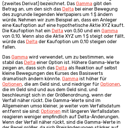
(zweites Derivat) bezeichnet. Das
Gamma
gibt den
Betrag an, um den sich das
Delta
bei einer Bewegung
des zugrunde liegenden Wertpapiers um 1 $ ändern
würde. Nehmen wir zum Beispiel an, dass ein Anleger
eine Kaufoption auf eine hypothetische Aktie XYZ kauft.
Die Kaufoption hat ein
Delta
von 0,50 und ein
Gamma
von 0,10. Wenn also die Aktie XYZ um 1 $ steigt oder fällt,
würde das
Delta
der Kaufoption um 0,10 steigen oder
fallen.
Das
Gamma
wird verwendet, um zu bestimmen, wie
stabil das
Delta
einer Option ist. Höhere Gamma-Werte
zeigen an, dass sich das
Delta
als Reaktion auf selbst
kleine Bewegungen des Kurses des Basiswerts
dramatisch ändern könnte.
Gamma
ist höher für
Optionen
, die am Geld sind, und niedriger für
Optionen
,
die im Geld sind und aus dem Geld sind, und
beschleunigt sich in der Größenordnung, wenn der
Verfall näher rückt. Die Gamma-Werte sind im
Allgemeinen umso kleiner, je weiter vom Verfallsdatum
entfernt sie sind;
Optionen
mit längeren Verfallsdaten
reagieren weniger empfindlich auf Delta-Änderungen.
Wenn der Verfall näher rückt, sind die Gamma-Werte in
der Regel größer, da sich Preisänderungen stärker auf