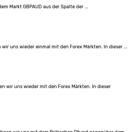
em Markt GBPAUD aus der Spalte der ...
 uns wieder einmal mit den Forex Märkten. In dieser ...
wir uns wieder mit den Forex Märkten. In dieser