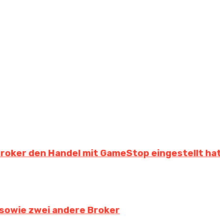
roker den Handel mit GameStop eingestellt ha
 sowie zwei andere Broker