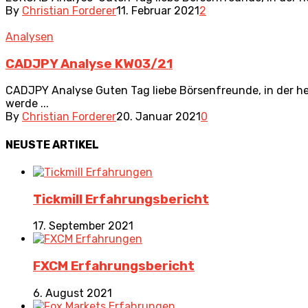
By
Christian Forderer
11. Februar 2021
2
Analysen
CADJPY Analyse KW03/21
CADJPY Analyse Guten Tag liebe Börsenfreunde, in der 
werde ...
By
Christian Forderer
20. Januar 2021
0
NEUSTE
ARTIKEL
Tickmill Erfahrungsbericht
17. September 2021
FXCM Erfahrungsbericht
6. August 2021