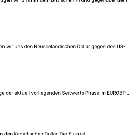
tigen wir uns mit dem Britischen Pfund gegenüber dem
n wir uns den Neuseeländischen Dollar gegen den US-
e der aktuell vorliegenden Seitwärts Phase im EURGBP ...
en Kanadischen Dollar. Der Euro ist ...