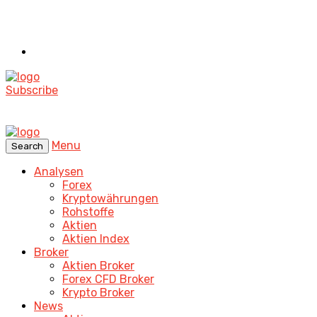
Subscribe
Menu
Search
Analysen
Forex
Kryptowährungen
Rohstoffe
Aktien
Aktien Index
Broker
Aktien Broker
Forex CFD Broker
Krypto Broker
News