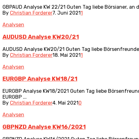
GBPAUD Analyse KW 22/21 Guten Tag liebe Börsianer, an 
By
Christian Forderer
7. Juni 2021
1
Analysen
AUDUSD Analyse KW20/21
AUDUSD Analyse KW20/21 Guten Tag liebe Börsenfreunde un
By
Christian Forderer
18. Mai 2021
1
Analysen
EURGBP Analyse KW18/21
EURGBP Analyse KW18/2021 Guten Tag liebe Börsenfreunde
EURGBP ...
By
Christian Forderer
4. Mai 2021
0
Analysen
GBPNZD Analyse KW16/2021