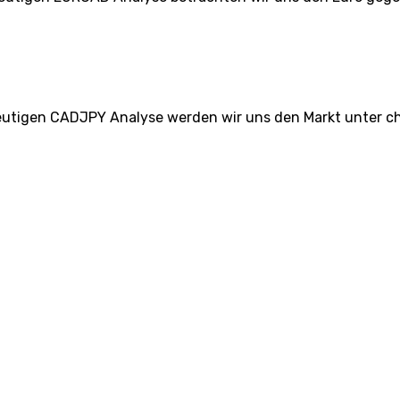
heutigen CADJPY Analyse werden wir uns den Markt unter 