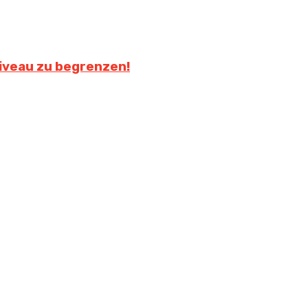
iveau zu begrenzen!