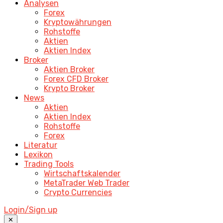
Analysen
Forex
Kryptowährungen
Rohstoffe
Aktien
Aktien Index
Broker
Aktien Broker
Forex CFD Broker
Krypto Broker
News
Aktien
Aktien Index
Rohstoffe
Forex
Literatur
Lexikon
Trading Tools
Wirtschaftskalender
MetaTrader Web Trader
Crypto Currencies
Login/Sign up
✕