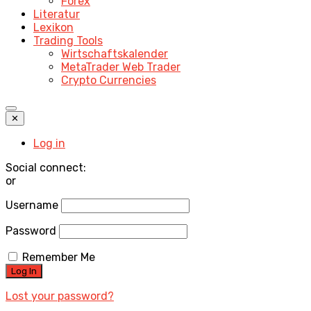
Forex
Literatur
Lexikon
Trading Tools
Wirtschaftskalender
MetaTrader Web Trader
Crypto Currencies
✕
Log in
Social connect:
or
Username
Password
Remember Me
Lost your password?