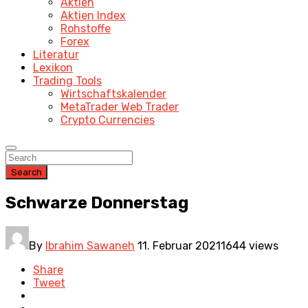
Aktien
Aktien Index
Rohstoffe
Forex
Literatur
Lexikon
Trading Tools
Wirtschaftskalender
MetaTrader Web Trader
Crypto Currencies
Search
Schwarze Donnerstag
By
Ibrahim Sawaneh
11. Februar 2021
1644 views
Share
Tweet