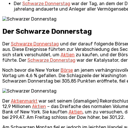
Der
Schwarze Donnerstag
war der Tag, an dem der DO
jahrelang andauerte und Anleger aller Vermögenseben
Der Schwarze Donnerstag
Der
Schwarze Donnerstag
und der darauf folgende Börsen
aus. Diese Ereignisse führten zur Verabschiedung des Se
sich stark verschuldet, um
Aktien
zu kaufen, und der Börs
führte. Der
Schwarze Donnerstag
war der Katalysator, der
Noch bevor die New Yorker
Börse
an jenem verhängnisvolle
Vortag um 4,6 % gefallen. Die Schlagzeile der Washington 
Schwarzen Donnerstag bei 305,85 Punkten eröffnete, fiel e
Der
Aktienmarkt
war seit seinem (damaligen) Rekordschlu
12,9 Millionen
Aktien
– das Dreifache des normalen Volumen
Bank of New York. Sie kauften
Aktien
, um zu versuchen, d
bei 299,47. Am Freitag schloss der Dow höher, bei 301,22.
Am Schwarzen Montag fiel er jedoch im leichten Handel a