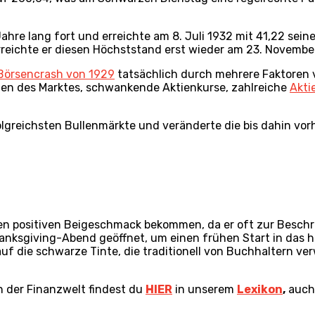
hre lang fort und erreichte am 8. Juli 1932 mit 41,22 seine
reichte er diesen Höchststand erst wieder am 23. November
Börsencrash von 1929
tatsächlich durch mehrere Faktoren 
en des Marktes, schwankende Aktienkurse, zahlreiche
Akti
folgreichsten Bullenmärkte und veränderte die bis dahin vo
g
en positiven Beigeschmack bekommen, da er oft zur Beschr
nksgiving-Abend geöffnet, um einen frühen Start in das h
ch auf die schwarze Tinte, die traditionell von Buchhalter
en der Finanzwelt findest du
HIER
in unserem
Lexikon
,
auc