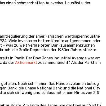
, das einen schmerzhaften Ausverkauf auslöste, der
arktregulierung der amerikanischen Wertpapierindustrie
 1934. Viele Investoren hatten Kredite aufgenommen oder
ert – was zu weit verbreiteten Bankzusammenbrüchen
bruch, die Große Depression der 1930er Jahre, stürzte.
reits in Panik. Der Dow Jones Industrial Average war am
k, da der
Aktienmarkt
zusammenbricht“. Als der Markt am
% gefallen. Noch schlimmer: Das Handelsvolumen betrug
gan Bank, die Chase National Bank und die National City
olte sich ein wenig und schloss mit einem Minus von 2 %
nik auslöste. Am Ende des Tages war der Dow auf 230,07