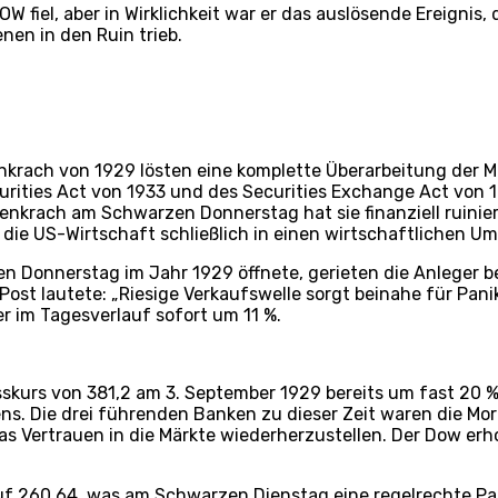
W fiel, aber in Wirklichkeit war er das auslösende Ereignis
en in den Ruin trieb.
krach von 1929 lösten eine komplette Überarbeitung der M
curities Act von 1933 und des Securities Exchange Act von
enkrach am Schwarzen Donnerstag hat sie finanziell ruini
 die US-Wirtschaft schließlich in einen wirtschaftlichen Um
n Donnerstag im Jahr 1929 öffnete, gerieten die Anleger be
Post lautete: „Riesige Verkaufswelle sorgt beinahe für Pani
r im Tagesverlauf sofort um 11 %.
sskurs von 381,2 am 3. September 1929 bereits um fast 20 
s. Die drei führenden Banken zu dieser Zeit waren die Mor
as Vertrauen in die Märkte wiederherzustellen. Der Dow erh
uf 260,64, was am Schwarzen Dienstag eine regelrechte Pa