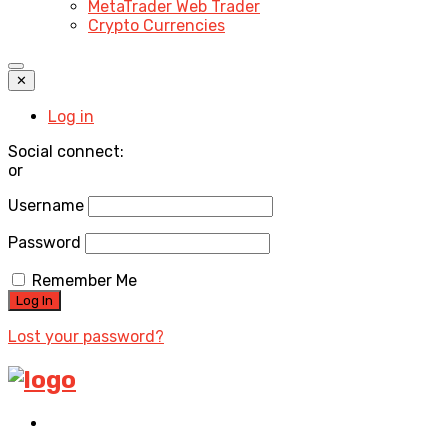
MetaTrader Web Trader
Crypto Currencies
✕
Log in
Social connect:
or
Username
Password
Remember Me
Lost your password?