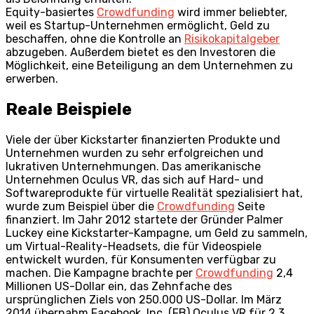
Equity-basiertes
Crowdfunding
wird immer beliebter,
weil es Startup-Unternehmen ermöglicht, Geld zu
beschaffen, ohne die Kontrolle an
Risikokapitalgeber
abzugeben. Außerdem bietet es den Investoren die
Möglichkeit, eine Beteiligung an dem Unternehmen zu
erwerben.
Reale Beispiele
Viele der über Kickstarter finanzierten Produkte und
Unternehmen wurden zu sehr erfolgreichen und
lukrativen Unternehmungen. Das amerikanische
Unternehmen Oculus VR, das sich auf Hard- und
Softwareprodukte für virtuelle Realität spezialisiert hat,
wurde zum Beispiel über die
Crowdfunding
Seite
finanziert. Im Jahr 2012 startete der Gründer Palmer
Luckey eine Kickstarter-Kampagne, um Geld zu sammeln,
um Virtual-Reality-Headsets, die für Videospiele
entwickelt wurden, für Konsumenten verfügbar zu
machen. Die Kampagne brachte per
Crowdfunding
2,4
Millionen US-Dollar ein, das Zehnfache des
ursprünglichen Ziels von 250.000 US-Dollar. Im März
2014 übernahm Facebook, Inc. (FB) Oculus VR für 2,3